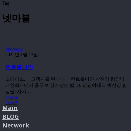
Tag
넷마블
컨
Interview
2025년 1월 13일
트
롤
컨트롤나인
나
인
코레이즈, 「고객사를 만나다」 컨트롤나인 박진영 팀장님
게임회사에서 총무로 살아남는 법. Q. 안녕하세요 박진영 팀
장님, 자기…
coraise
Love
2
Main
BLOG
Network