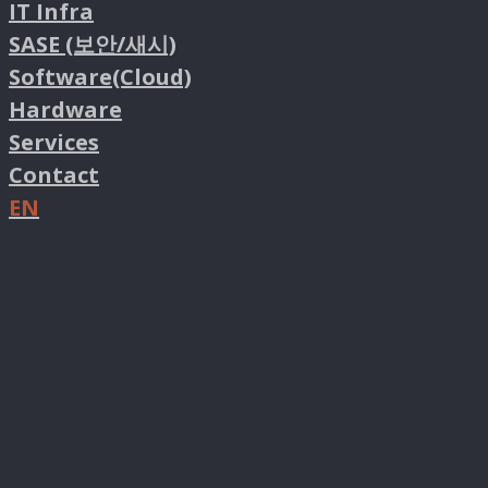
IT Infra
SASE (보안/새시)
Software(Cloud)
Hardware
Services
Contact
EN
facebook
linkedin
instagram
email