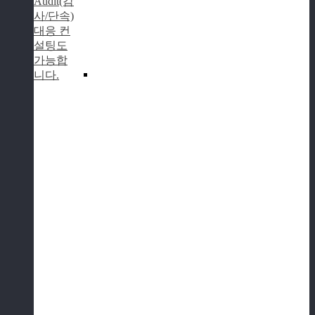
Audit(감
사/단속)
대응 컨
설팅도
가능합
니다.