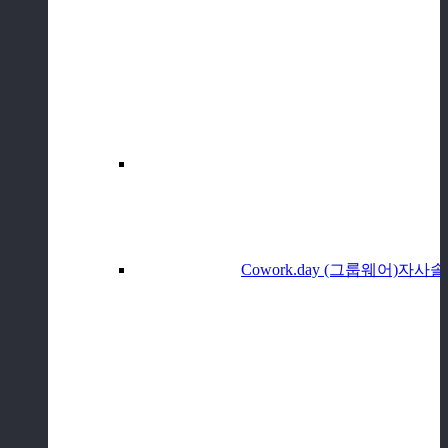
Cowork.day (그룹웨어)
자사솔루