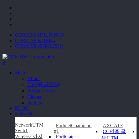
Skip
facebook
to
linkedin
main
instagram
content
email
CORAISE HOLDINGS
CORAISE KOREA
CORAISE (ENGLISH)
0
Menu
Main
About
ESG(윤리경영)
Recruit(채용)
Clients
Partners
BLOG
N
e
t
w
o
r
k
Network
UTM,
Fortinet
Champion
AXGATE
Switch,
#1
CC인증 국
Wireless 까지
FortiGate
산 UTM