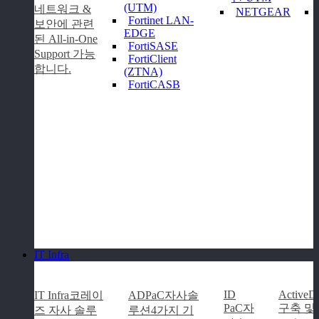
(UTM)
네트워크 &
NETGEAR
Fortinet LAN-
보안에 관련
EDGE
된 All-in-One
FortiSASE
Support 가능
FortiClient
합니다.
(ZTNA)
FortiCASB
I
T
I
n
f
r
a
ID
ActiveDi
IT Infra
코레이
ADPaC
자사솔
PaC
자
구축 및
즈 자사 솔루
루션
4가지 기