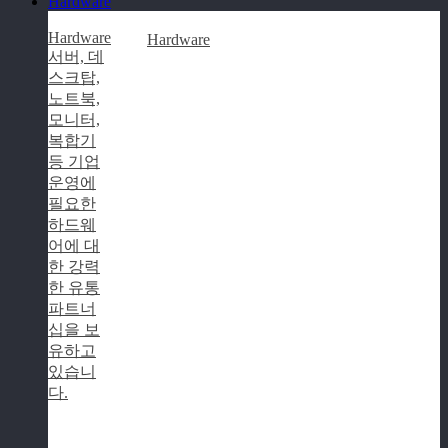
Hardware
Hardware
Hardware
서버, 데
스크탑,
노트북,
모니터,
복합기
등 기업
운영에
필요한
하드웨
어에 대
한 강력
한 유통
파트너
십을 보
유하고
있습니
다.