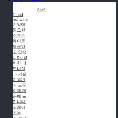
SaaS
Cloud
Software
기업에
필요한
소프트
웨어를
제공하
고 있습
니다. 강
력한 파
트너십
과 기술
지원까
지 모두
함께 제
공해 드
립니다.
코레이
즈는