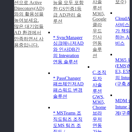
사솔
보수)
션으로 Active
능을 모두 포함
루션
Direcotory(AD)
한 GS인증1등
M365,
와의 활용성을
급 AD관리 솔
CloudA
Google
높여보세요.
루션
클라
서비스
많은 대기업들
우드
가 책임
AD 환경에서
인사
하는 A
* SyncManager
만족하면서 사
싱크매니저
AD
연동
비스
용중입니다.
와 인사DB간
솔루
의 Integration
션
M365
연동 솔루션
(EMS)
M
E3, E5
C.조직
의 Intun
* PassChanger
도
자
패쓰체인저
AD
(구축 
사솔
패스워드 변경
루션
솔루션
GWS,
MDM 
M365,
Intune
Chome
* MSTeams 조
브라
계(구축
직도
팀즈 조직
우저
도
MS 팀즈 조
연동
직도 /
가능