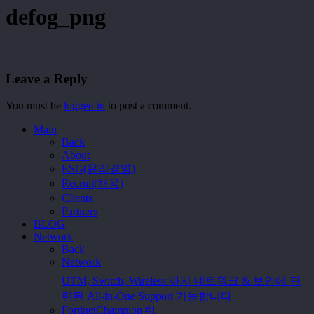
Search
defog_png
Leave a Reply
You must be
logged in
to post a comment.
Close
Main
Menu
Back
About
ESG(윤리경영)
Recruit(채용)
Clients
Partners
BLOG
Network
Back
Network
UTM, Switch, Wireless 까지 네트워크 & 보안에 관
련된 All-in-One Support 가능합니다.
Fortinet
Champion #1