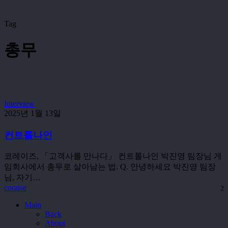
Search
Tag
총무
컨
Interview
2025년 1월 13일
트
롤
컨트롤나인
나
인
코레이즈, 「고객사를 만나다」 컨트롤나인 박진영 팀장님 게
임회사에서 총무로 살아남는 법. Q. 안녕하세요 박진영 팀장
님, 자기…
coraise
2
Close
Main
Menu
Back
About