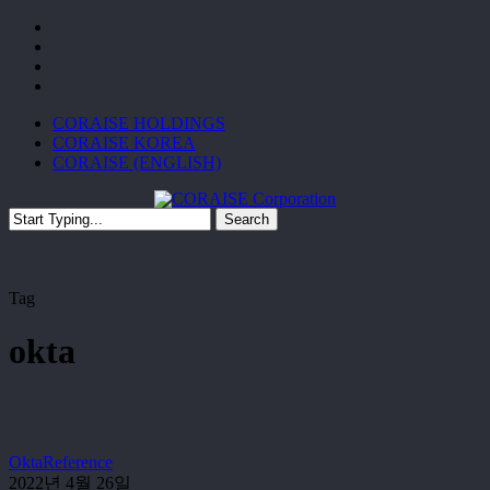
Skip
facebook
to
linkedin
main
instagram
content
email
CORAISE HOLDINGS
CORAISE KOREA
CORAISE (ENGLISH)
Search
Close
Search
Tag
okta
SASE
Okta
Reference
보
2022년 4월 26일