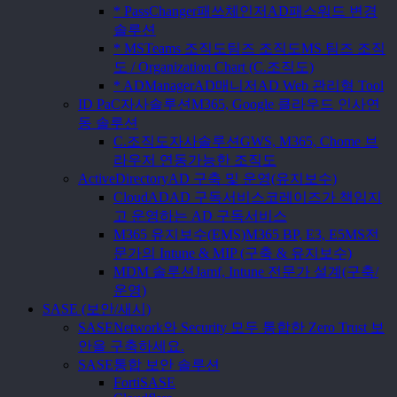
* PassChanger
패쓰체인저
AD패스워드 변경
솔루션
* MSTeams 조직도
팀즈 조직도
MS 팀즈 조직
도 / Organization Chart (C.조직도)
* ADManager
AD매니저
AD Web 관리형 Tool
ID PaC
자사솔루션
M365, Google 클라우드 인사연
동 솔루션
C.조직도
자사솔루션
GWS, M365, Chome 브
라우저 연동가능한 조직도
ActiveDirectory
AD 구축 및 운영(유지보수)
CloudAD
AD 구독서비스
코레이즈가 책임지
고 운영하는 AD 구독서비스
M365 유지보수(EMS)
M365 BP, E3, E5
MS전
문가의 Intune & MIP (구축 & 유지보수)
MDM 솔루션
Jamf, Intune 전문가 설계(구축/
운영)
SASE (보안/새시)
SASE
Network와 Security 모두 통합한 Zero Trust 보
안을 구축하세요.
SASE
통합 보안 솔루션
FortiSASE