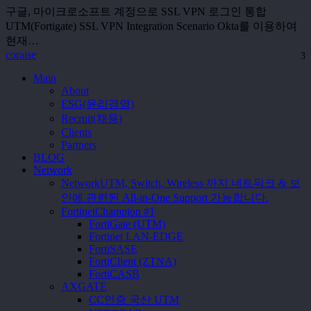
로
계
구글, 마이크로소프트 계정으로 SSL VPN 로그인 통합
통
정
UTM(Fortigate) SSL VPN Integration Scenario Okta를 이용하여
합
으
현재…
coraise
로
3
인
Close
Main
증
Menu
About
받
ESG(윤리경영)
기
Recruit(채용)
Clients
Partners
BLOG
Network
Network
UTM, Switch, Wireless 까지 네트워크 & 보
안에 관련된 All-in-One Support 가능합니다.
Fortinet
Champion #1
FortiGate (UTM)
Fortinet LAN-EDGE
FortiSASE
FortiClient (ZTNA)
FortiCASB
AXGATE
CC인증 국산 UTM