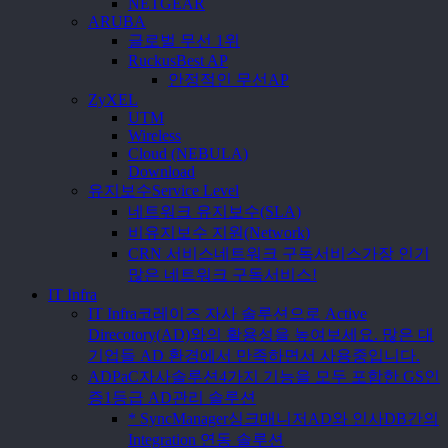
NETGEAR
ARUBA
글로벌 무선 1위
Ruckus
Best AP
안정적인 무선AP
ZyXEL
UTM
Wireless
Cloud (NEBULA)
Download
유지보수
Service Level
네트워크 유지보수(SLA)
비유지보수 지원(Network)
CRN 서비스
네트워크 구독서비스
가장 인기
많은 네트워크 구독서비스!
IT Infra
IT Infra
코레이즈 자사 솔루션으로 Active
Direcotory(AD)와의 활용성을 높여보세요. 많은 대
기업들 AD 환경에서 만족하면서 사용중입니다.
ADPaC
자사솔루션
4가지 기능을 모두 포함한 GS인
증1등급 AD관리 솔루션
* SyncManager
싱크매니저
AD와 인사DB간의
Integration 연동 솔루션