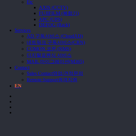
Etc
AXIS (CCTV)
FUJIFILM (복합기)
APC (UPS)
DEFOG (Rack)
Services
AD 구독서비스 (CloudAD)
네트워크 구독서비스(CRN)
COMON 코몬 (NMS)
디지털포렌식 서비스
MAIL 마이그레이션(M365)
Contact
Sales Contact
영업/견적문의
Remote Support
원격지원
EN
facebook
linkedin
instagram
email