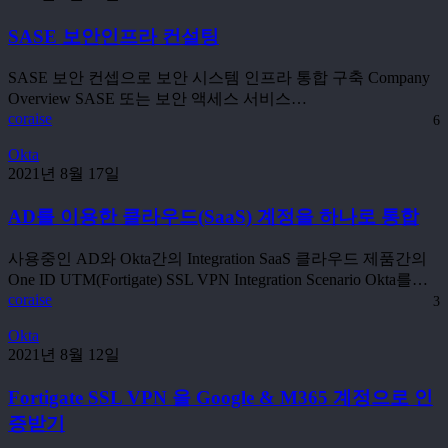
안
SASE 보안인프라 컨설팅
인
프
라
SASE 보안 컨셉으로 보안 시스템 인프라 통합 구축 Company
컨
Overview SASE 또는 보안 액세스 서비스…
설
coraise
6
팅
AD
Okta
를
2021년 8월 17일
이
AD를 이용한 클라우드(SaaS) 계정을 하나로 통합
용
한
클
사용중인 AD와 Okta간의 Integration SaaS 클라우드 제품간의
라
One ID UTM(Fortigate) SSL VPN Integration Scenario Okta를…
우
coraise
3
드
Fortigate
Okta
(SaaS)
SSL
2021년 8월 12일
계
VPN
정
을
Fortigate SSL VPN 을 Google & M365 계정으로 인
을
Google
증받기
하
&
나
M365