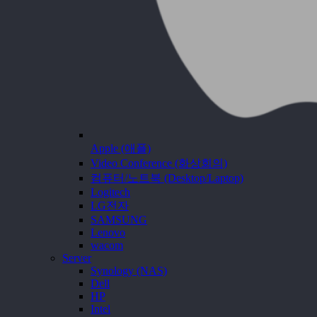
Apple (애플)
Video Conference (화상회의)
컴퓨터/노트북 (Desktop/Laptop)
Logitech
LG전자
SAMSUNG
Lenovo
wacom
Server
Synology (NAS)
Dell
HP
Intel