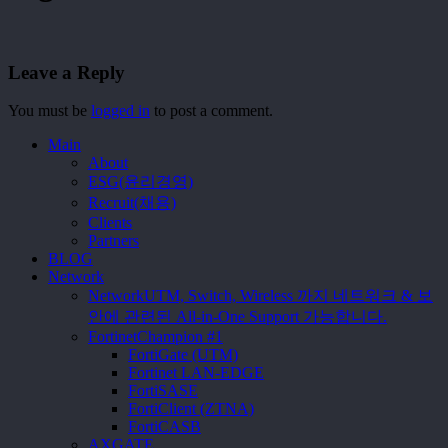
Leave a Reply
You must be
logged in
to post a comment.
Close
Main
Menu
About
ESG(윤리경영)
Recruit(채용)
Clients
Partners
BLOG
Network
Network
UTM, Switch, Wireless 까지 네트워크 & 보
안에 관련된 All-in-One Support 가능합니다.
Fortinet
Champion #1
FortiGate (UTM)
Fortinet LAN-EDGE
FortiSASE
FortiClient (ZTNA)
FortiCASB
AXGATE