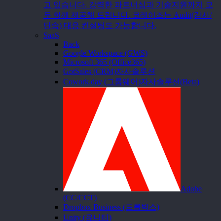
고 있습니다. 강력한 파트너십과 기술지원까지 모
두 함께 제공해 드립니다. 코레이즈는 Audit(감사/
단속) 대응 컨설팅도 가능합니다.
SaaS
Back
Google Workspace (GWS)
Microsoft 365 (Office365)
GotSales (CRM)
자사솔루션
Cowork.day (그룹웨어)
자사솔루션(Beta)
Adobe
(CC/CCT)
Dropbox Business (드롭박스)
Unity (유니티)