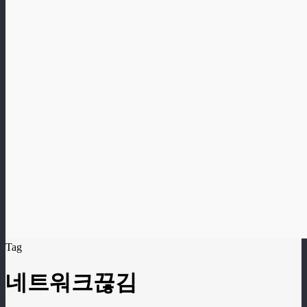
Tag
네트워크끊김